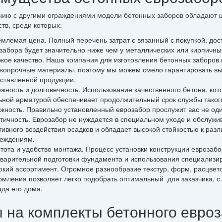
нию с другими ограждениями модели бетонных заборов обладают
тв, среди которых:
млемая цена. Полный перечень затрат с вязанный с покупкой, дост
забора будет значительно ниже чем у металлических или кирпичны
кое качество. Наша компания для изготовления бетонных заборов 
копрочные материалы, поэтому мы можем смело гарантировать вы
ставленной продукции.
жность и долговечность. Использование качественного бетона, ко
ьной арматурой обеспечивает продолжительный срок службы таког
жность. Правильно установленный еврозабор прослужит вас не оди
тичность. Еврозабор не нуждается в специальном уходе и обслужив
тивного воздействия осадков и обладает высокой стойкостью к раз
еждениям.
тота и удобство монтажа. Процесс установки конструкции еврозаб
варительной подготовки фундамента и использования специализир
кий ассортимент. Огромное разнообразие текстур, форм, расцвето
мления позволяет легко подобрать оптимальный для заказчика, с
да его дома.
 на комплекты бетонного евро