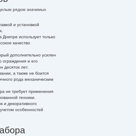
 целым рядом значимых
авкой и установкой
х.
в Днепре использует только
сокое качество
торый дополнительно усилен
о ограждения и его
н десяток лет.
ании, а также не боится
личного рода механическим
ора не требует применения
ованной техники.
к и декоративного
 учетом особенностей
забора