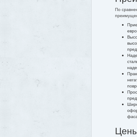
По сравне
преимущес
Прие
евро
Высо
высо
пред
Наде
стал
наде
Прак
нега
повр
Прос
пред
Широ
офор
фаса
Цены