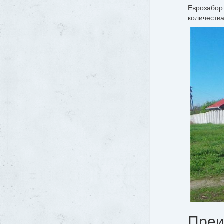
Еврозабор 
количеств
Преи