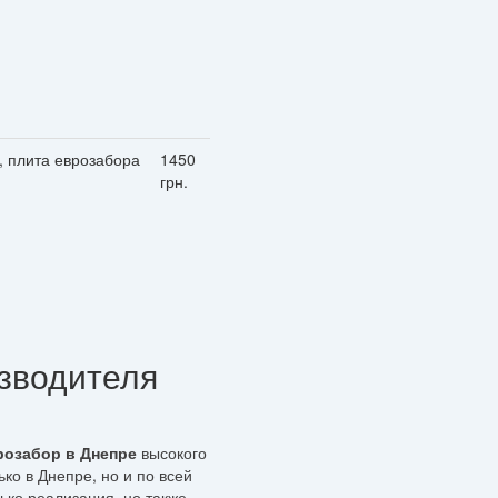
), плита еврозабора
1450
грн.
изводителя
розабор в Днепре
высокого
ко в Днепре, но и по всей
ько реализация, но также