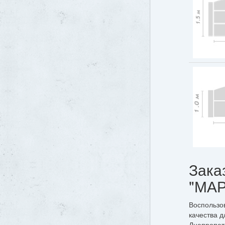
Зака
"МАР
Воспользо
качества д
Днепропетр