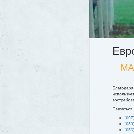
Евр
МА
Благодаря
использует
востребов
Связаться
(097
(050
(056