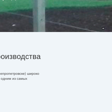
роизводства
епропетровске) широко
я одним из самых