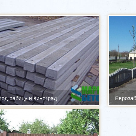
од рабицу и виноград
Евроза